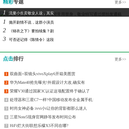
精彩
专题
更多>>
1
流量小生卖敬业人设，其实
1
抛开剧情不说，这群小演员
2
《锦衣之下》要拍续集？剧
3
可否还记得《陈情令》这段
点击
排行
更多>>
双曲面+双镜头vivoXplay6开箱美图赏
1
华为Mate40抢先曝光!外观设计大改,确实有
2
荣耀V30通过国家3C认证这项配置终于确认了
3
处理器和三星C7一样!中国移动发布全金属手机:
4
时尚女神必备:ivvi小i让你的背影都那么迷人
5
三星Note5现身官网静等发布时间公布
6
HiFi烂大街联想乐檬X3不同在哪?
7