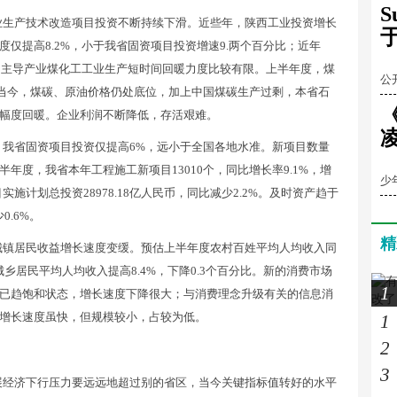
业生产技术改造项目投资不断持续下滑。近些年，陕西工业投资增长
仅提高8.2%，小于我省固资项目投资增速9.两个百分比；近年
全
%。主导产业煤化工工业生产短时间回暖力度比较有限。上半年度，煤
公
。当今，煤碳、原油价格仍处底位，加上中国煤碳生产过剩，本省石
幅度回暖。企业利润不断降低，存活艰难。
我省固资项目投资仅提高6%，远小于全国各地水准。新项目数量
梁
度，我省本年工程施工新项目13010个，同比增长率9.1%，增
少
施计划总投资28978.18亿人民币，同比减少2.2%。及时资产趋于
0.6%。
精
城镇居民收益增长速度变缓。预估上半年度农村百姓平均人均收入同
城乡居民平均人均收入提高8.4%，下降0.3个百分比。新的消费市场
1
已趋饱和状态，增长速度下降很大；与消费理念升级有关的信息消
增长速度虽快，但规模较小，占较为低。
1
2
3
展经济下行压力要远远地超过别的省区，当今关键指标值转好的水平