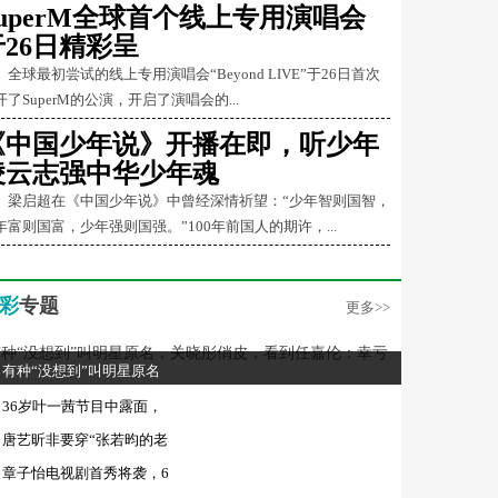
SuperM全球首个线上专用演唱会
于26日精彩呈
球最初尝试的线上专用演唱会“Beyond LIVE”于26日首次
开了SuperM的公演，开启了演唱会的...
《中国少年说》开播在即，听少年
凌云志强中华少年魂
启超在《中国少年说》中曾经深情祈望：“少年智则国智，
年富则国富，少年强则国强。”100年前国人的期许，...
彩
专题
更多>>
有种“没想到”叫明星原名
36岁叶一茜节目中露面，
唐艺昕非要穿“张若昀的老
章子怡电视剧首秀将袭，6