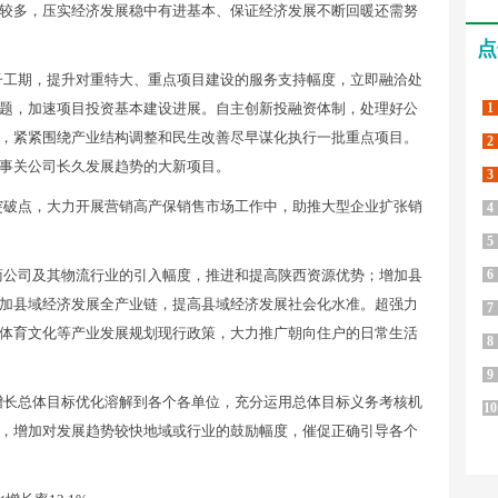
较多，压实经济发展稳中有进基本、保证经济发展不断回暖还需努
点
子工期，提升对重特大、重点项目建设的服务支持幅度，立即融洽处
题，加速项目投资基本建设进展。自主创新投融资体制，处理好公
1
，紧紧围绕产业结构调整和民生改善尽早谋化执行一批重点项目。
2
事关公司长久发展趋势的大新项目。
3
突破点，大力开展营销高产保销售市场工作中，助推大型企业扩张销
4
5
商公司及其物流行业的引入幅度，推进和提高陕西资源优势；增加县
6
加县域经济发展全产业链，提高县域经济发展社会化水准。超强力
7
体育文化等产业发展规划现行政策，大力推广朝向住户的日常生活
8
9
增长总体目标优化溶解到各个各单位，充分运用总体目标义务考核机
10
，增加对发展趋势较快地域或行业的鼓励幅度，催促正确引导各个