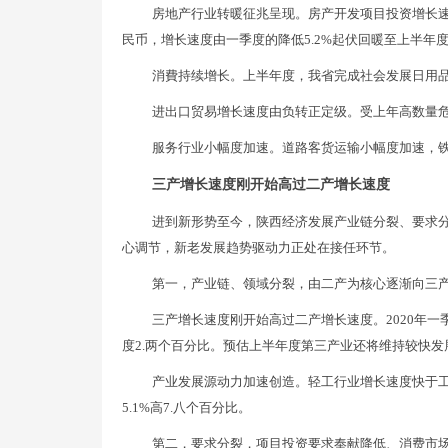
房地产行业转暖征兆呈现。房产开发项目投资增长速度
民币，增长速度由一季度的降低5.2%起伏回暖至上半年
消費持续增长。上半年度，我省完成社会发展日用品零售
进出口贸易增长速度由负转正定级。受上年高数量
服务行业小幅度加速。道路客货运输小幅度加速，
三产增长速度刚开始高过二产增长速度
进到新形势至今，陕西经济发展产业链分裂、要求
心调节，新老发展趋势驱动力正处在接任环节。
第一，产业链、领域分裂，由二产为核心逐渐向三
三产增长速度刚开始高过二产增长速度。2020年
度2.两个百分比。预估上半年度第三产业还将维持较快
产业发展源动力加速创造。轻工行业增长速度快于工业
5.1%高7.八个百分比。
第二，要求分裂，项目投资要求奉献降低、消费市