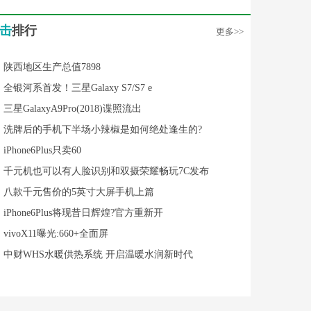
击
排行
更多>>
陕西地区生产总值7898
全银河系首发！三星Galaxy S7/S7 e
三星GalaxyA9Pro(2018)谍照流出
洗牌后的手机下半场小辣椒是如何绝处逢生的?
iPhone6Plus只卖60
千元机也可以有人脸识别和双摄荣耀畅玩7C发布
八款千元售价的5英寸大屏手机上篇
iPhone6Plus将现昔日辉煌?官方重新开
vivoX11曝光:660+全面屏
中财WHS水暖供热系统 开启温暖水润新时代