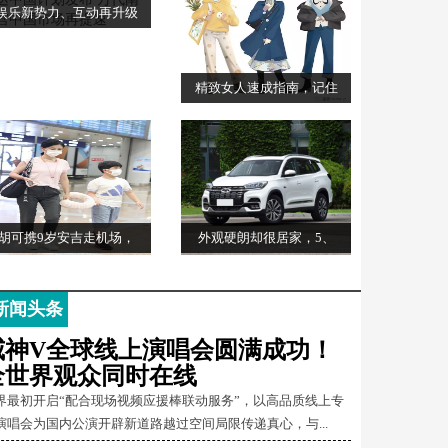
娱乐新势力、互动再升级
精致女人速成指南，记住
胡可携9岁安吉走机场，
外观硬朗却很居家，5、
新闻头条
威神V全球线上演唱会圆满成功！
全世界观众同时在线
界最初开启“配合现场视频应援棒联动服务”，以高品质线上专
演唱会为国内公演开辟新道路越过空间局限传递真心，与...