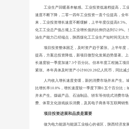
工业生产回暖基本敏感。工业投资低速档提高，工
速度不断下降，二零一四年工业投资一直个位提高，全年度
来，工业投资增长速度不断缓解，上半年度仅提高8.5
化工工业总产值占规上工业增长值的比例仍达到52.9%
油生产能力己经端点，陕西煤化工工业生产短时间无法大
项目投资整体困乏，及时资产趋于紧张。上半年度，
提高，方案总投资降低，新项目微型化发展趋势显著。上半年
长速度较一季度加速7.3个百分比。但本年度工程施工项目实
紧张。本年具体及时资产小计8020.28亿人民币，同比减少
人均收入增长速度变缓，新的消费市场并未产生。
比增长率10.8%，增长速度较一季度下降0.五个百分比；
并未产生。煤碳产品、石油制品、轿车等传统式消费市场
费、体育文化游戏娱乐消費，及其电子商务等互联网销售
项目投资进展和品质是重要
做为电力能源与能源工业核心的省区，陕西经济发