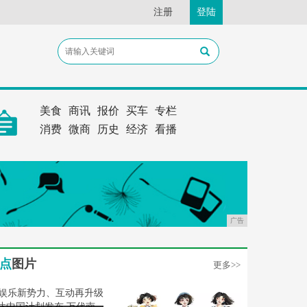
注册
登陆
美食
商讯
报价
买车
专栏
消费
微商
历史
经济
看播
广告
点
图片
更多>>