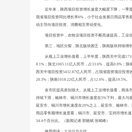
近年来，陕西项目投资增长速度大幅度下降，一季度
我省项目投资同比增长率6%，小于社会发展日用品零售
动主导向项目投资、消費相互带动变化。
项目投资中，农牧业项目投资不断髙速提高，工业
第三，地区分裂，陕北版块困乏，陕南版块持续增
从规上工业增长值看，上半年度，陕西关中完成1718
8.1%；陕北1065.11亿人民币，占33.6%，提高0.8%；
西关中项目投资5432.87亿人民币，占我省固资项目投资的比例
28.3%；陕南1018.22亿人民币，占12.6%，提高19.5%。
各市区提高差别很大。从规上工业增长值看，商洛市
持续下滑，榆林市、铜川市增长速度在5%下列，最大与最
延安市、铜川市增长速度在20%之上，延安市、榆林市、
用品零售额增长速度看，铜川市、延安市、宝鸡市增长速
34.4个百分比。（新闻记者 郭晓斌 张斌峰）
推荐阅读：
大连信息在线