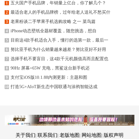
五大国产手机品牌，年销量上亿台，你了解几个？
1
最适合老人的手机品牌榜，过年给老人送礼不愁买什
2
老果粉谈二手苹果手机选购攻略 之一 菜鸟篇
3
iPhone动态壁纸全题材覆盖，随您挑选，想自
4
目前这4款手机适合入手，懂行的选第一款，最后一
5
努比亚手机为什么销量越来越差？努比亚好不好用
6
选择手机不要盲目，这4款千元机颜值高而且配置也
7
90Hz 屏幕+65W 充电，黑鲨这台新手机还
8
支付宝iOS版10.1.88内测更新：主题和图
9
打造5G+AIoT新生态中国联通与涂鸦智能达成
10
关于我们
联系我们
老版地图
网站地图
版权声明
|
|
|
|