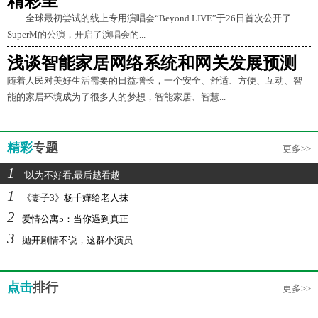
精彩呈
全球最初尝试的线上专用演唱会“Beyond LIVE”于26日首次公开了
SuperM的公演，开启了演唱会的...
浅谈智能家居网络系统和网关发展预测
随着人民对美好生活需要的日益增长，一个安全、舒适、方便、互动、智
能的家居环境成为了很多人的梦想，智能家居、智慧...
精彩
专题
更多>>
1
"以为不好看,最后越看越
1
《妻子3》杨千嬅给老人抹
2
爱情公寓5：当你遇到真正
3
抛开剧情不说，这群小演员
点击
排行
更多>>