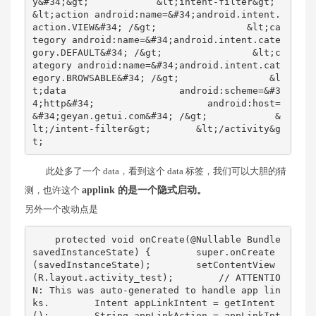
y&#34;&gt;            &lt;intent-filter&gt;                
&lt;action android:name=&#34;android.intent.
action.VIEW&#34; /&gt;                &lt;ca
tegory android:name=&#34;android.intent.cate
gory.DEFAULT&#34; /&gt;                &lt;c
ategory android:name=&#34;android.intent.cat
egory.BROWSABLE&#34; /&gt;                &l
t;data                    android:scheme=&#3
4;http&#34;                    android:host=
&#34;geyan.getui.com&#34; /&gt;            &
lt;/intent-filter&gt;        &lt;/activity&g
t;
此处多了一个 data，看到这个 data 标签，我们可以大胆的猜
测，也许这个
applink 的是一个隐式启动。
另外一个改动点是
    protected void onCreate(@Nullable Bundle 
savedInstanceState) {        super.onCreate
(savedInstanceState);        setContentView
(R.layout.activity_test);        // ATTENTIO
N: This was auto-generated to handle app lin
ks.        Intent appLinkIntent = getIntent
();        String appLinkAction = appLinkInt