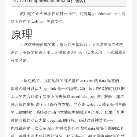
s/123?coupon=save90&#34;[包名]
使用这个命令就会自动打开 APP。前提是 yourdomain.com 网
站上存在了 web-app 关联文件。
原理
上述这些都简单的啦，依葫芦画瓢就行，下面讲些深层次的
东西，不仅要知道会用，还得知道为什么可以这么用，不然和咸鱼
有啥区别。
上诉也说了，我们配置的域名是在 activity 的 data 标签的，
那是否是可以认为 applink 是一种隐式启动，应用安装的时候根据
data 的内容到这个网页下面去获取 assetlinks.json 进行校验，如果
符合条件则把 这个 url 保存在本地，当点击 webview 或者短信里面
的 url的时候，系统会自动与本地库中的域名相匹配， 如果匹配失
败则会被自动认为是 deeplink 的连接。确认过眼神对吧~~~
也就说在第一次安装 APP 的时候是会去请求 data 标签下面的域名
的，并且去请求所获得的域名，那 安装-&gt;初次启动 的体验自然