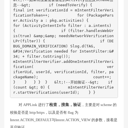
息--&gt;        if (needToVerify) {            
final int verificationId = mIntentFilterVeri
ficationToken++;            for (PackagePars
er.Activity a : pkg.activities) {                
for (ActivityIntentInfo filter : a.intents) 
{                    if (filter.handlesWebUr
is(true) &amp;&amp; needsNetworkVerification
LPr(filter)) {                        if (DE
BUG_DOMAIN_VERIFICATION) Slog.d(TAG,                                
&#34;Verification needed for IntentFilter:&#
34; + filter.toString());                        
mIntentFilterVerifier.addOneIntentFilterVeri
fication(                                ver
ifierUid, userId, verificationId, filter, pa
ckageName);                        count++;                    
}    }   } }  }   &lt;!--开始验证--&gt;    if 
(count &gt; 0) {        mIntentFilterVerifie
r.startVerifications(userId);    } }
对 APPLink 进行了
检查，搜集，验证
，主要是对 scheme 的
校验是否是 http/https，以及是否有 flag 为
Intent.ACTION_DEFAULT与Intent.ACTION_VIEW 的参数，接着是
开启验证