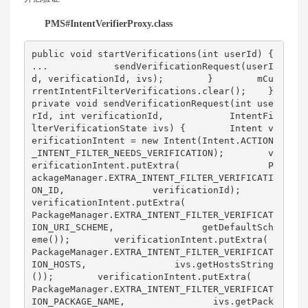
PMS#IntentVerifierProxy.class
public void startVerifications(int userId) {        
...            sendVerificationRequest(userI
d, verificationId, ivs);        }        mCu
rrentIntentFilterVerifications.clear();    }    
private void sendVerificationRequest(int use
rId, int verificationId,            IntentFi
lterVerificationState ivs) {        Intent v
erificationIntent = new Intent(Intent.ACTION
_INTENT_FILTER_NEEDS_VERIFICATION);        v
erificationIntent.putExtra(                P
ackageManager.EXTRA_INTENT_FILTER_VERIFICATI
ON_ID,                verificationId);        
verificationIntent.putExtra(                
PackageManager.EXTRA_INTENT_FILTER_VERIFICAT
ION_URI_SCHEME,                getDefaultSch
eme());        verificationIntent.putExtra(                
PackageManager.EXTRA_INTENT_FILTER_VERIFICAT
ION_HOSTS,                ivs.getHostsString
());        verificationIntent.putExtra(                
PackageManager.EXTRA_INTENT_FILTER_VERIFICAT
ION_PACKAGE_NAME,                ivs.getPack