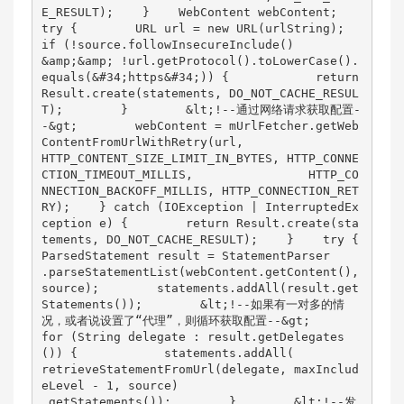
E_RESULT);    }    WebContent webContent;    
try {        URL url = new URL(urlString);        
if (!source.followInsecureInclude()                
&amp;&amp; !url.getProtocol().toLowerCase().
equals(&#34;https&#34;)) {            return 
Result.create(statements, DO_NOT_CACHE_RESUL
T);        }        &lt;!--通过网络请求获取配置-
-&gt;        webContent = mUrlFetcher.getWeb
ContentFromUrlWithRetry(url,                
HTTP_CONTENT_SIZE_LIMIT_IN_BYTES, HTTP_CONNE
CTION_TIMEOUT_MILLIS,                HTTP_CO
NNECTION_BACKOFF_MILLIS, HTTP_CONNECTION_RET
RY);    } catch (IOException | InterruptedEx
ception e) {        return Result.create(sta
tements, DO_NOT_CACHE_RESULT);    }    try {        
ParsedStatement result = StatementParser                
.parseStatementList(webContent.getContent(), 
source);        statements.addAll(result.get
Statements());        &lt;!--如果有一对多的情
况，或者说设置了“代理”，则循环获取配置--&gt;        
for (String delegate : result.getDelegates
()) {            statements.addAll(                    
retrieveStatementFromUrl(delegate, maxInclud
eLevel - 1, source)                            
.getStatements());        }        &lt;!--发