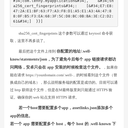
#34;com.lenny.myapplication&#34;,    &#34;sh
a256_cert_fingerprints&#34;:    [&#34;E7:E8:
47:2A:E1:BF:63:F7:A3:F8:D1:A5:E1:A3:4A:47:8
8:0F:B5:F3:EA:68:3F:5C:D8:BC:0B:BA:3E:C2:D2:
61&#34;]  }}]
sha256_cert_fingerprints 这个参数可以通过 keytool 命令获
取，这里不再多说了。
最后把这个文件上传到
你配置的地址/.well-
know/statements/json，为了避免今后每个 app 链接请求都访
问网络，安卓只会在 app 安装的时候检查这个文件。
，如果你
能在请求 https://yourdomain.com/.well-... 的时候看到这个文件（替
换成自己的域名），那么说明服务端的配置是成功的。目前可以通
过 http 获得这个文件，但是在M最终版里则只能通过 HTTPS 验
证。确保你的 web 站点支持 HTTPS 请求。
若一个host需要配置多个app，assetlinks.json添加多个
app的信息。
若一个 app 需要配置多个 host，每个 host 的 .well-known 下