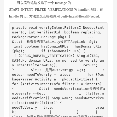
可以看到这边发送了一个 message 为
START_INTENT_FILTER_VERIFICATIONS 的 handler 消息，在
handle 的 run 方法里又会接着调用 verifyIntentFiltersIfNeeded。
private void verifyIntentFiltersIfNeeded(int 
userId, int verifierUid, boolean replacing,        
PackageParser.Package pkg) {        ...        
&lt;!--检查是否有Activity设置了AppLink--&gt;        
final boolean hasDomainURLs = hasDomainURLs
(pkg);        if (!hasDomainURLs) {            
if (DEBUG_DOMAIN_VERIFICATION) Slog.d(TAG,                    
&#34;No domain URLs, so no need to verify an
y IntentFilter!&#34;);            return;        
}        &lt;!--是否autoverigy--&gt;        b
oolean needToVerify = false;        for (Pac
kageParser.Activity a : pkg.activities) {            
for (ActivityIntentInfo filter : a.intents) 
{            &lt;!--needsVerification是否设置a
utoverify --&gt;                if (filter.n
eedsVerification() &amp;&amp; needsNetworkVe
rificationLPr(filter)) {                    
needToVerify = true;                    brea
k;                }            }        }      
&lt;!--如果有搜集需要验证的Activity信息及scheme信