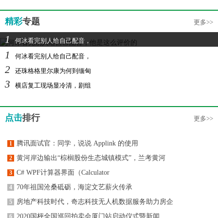
精彩
专题
更多>>
1
何冰看完别人给自己配音，
1
何冰看完别人给自己配音，
2
还珠格格里尔康为何到缅甸
3
横店复工现场显冷清，剧组
点击
排行
更多>>
腾讯面试官：同学，说说 Applink 的使用
1
黄河岸边输出“棕榈股份生态城镇模式”，兰考黄河
2
C# WPF计算器界面（Calculator
3
70年祖国沧桑砥砺，海淀文艺薪火传承
4
房地产科技时代，奇志科技无人机数据服务助力房企
5
2020国枰全国巡回拍卖会厦门站启动仪式暨新闻
6