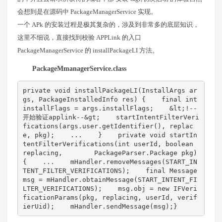
会想到是在源码中 PackageManagerService 实现。
一个 APk 的安装过程是极其复杂的，涉及到非常多的底层知识，
这里不细说，直接找到校验 APPLink 的入口
PackageManagerService 的 installPackageLI 方法。
PackageMmanagerService.class
private void installPackageLI(InstallArgs ar
gs, PackageInstalledInfo res) {    final int 
installFlags = args.installFlags;    &lt;!--
开始验证applink--&gt;    startIntentFilterVeri
fications(args.user.getIdentifier(), replac
e, pkg);    ...    }    private void startIn
tentFilterVerifications(int userId, boolean 
replacing,        PackageParser.Package pkg) 
{    ...    mHandler.removeMessages(START_IN
TENT_FILTER_VERIFICATIONS);    final Message 
msg = mHandler.obtainMessage(START_INTENT_FI
LTER_VERIFICATIONS);    msg.obj = new IFVeri
ficationParams(pkg, replacing, userId, verif
ierUid);    mHandler.sendMessage(msg);}