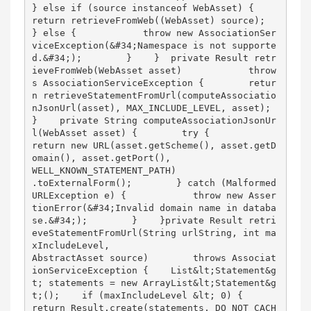
} else if (source instanceof WebAsset) {            
return retrieveFromWeb((WebAsset) source);        
} else {            throw new AssociationSer
viceException(&#34;Namespace is not supporte
d.&#34;);        }    }  private Result retr
ieveFromWeb(WebAsset asset)            throw
s AssociationServiceException {        retur
n retrieveStatementFromUrl(computeAssociatio
nJsonUrl(asset), MAX_INCLUDE_LEVEL, asset);    
}    private String computeAssociationJsonUr
l(WebAsset asset) {        try {            
return new URL(asset.getScheme(), asset.getD
omain(), asset.getPort(),                    
WELL_KNOWN_STATEMENT_PATH)                    
.toExternalForm();        } catch (Malformed
URLException e) {            throw new Asser
tionError(&#34;Invalid domain name in databa
se.&#34;);        }    }private Result retri
eveStatementFromUrl(String urlString, int ma
xIncludeLevel,                                        
AbstractAsset source)        throws Associat
ionServiceException {    List&lt;Statement&g
t; statements = new ArrayList&lt;Statement&g
t;();    if (maxIncludeLevel &lt; 0) {        
return Result.create(statements, DO_NOT_CACH