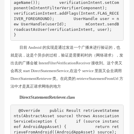
ageName());        verificationIntent.setCom
ponent(mIntentFilterVerifierComponent);        
verificationIntent.addFlags(Intent.FLAG_RECE
IVER_FOREGROUND);        UserHandle user = n
ew UserHandle(userId);        mContext.sendB
roadcastAsUser(verificationIntent, user);    
}
目前 Android 的实现是通过发送一个广播来进行验证的，也
就是说，这是个异步的过程，验证是需要耗时的（网络请求），发
出去的广播会被 IntentFilterVerificationReceiver 接收到。这个类又
会再次 start DirectStatementService,在这个 service 里面又会去调用
DirectStatementRetriever 类。在此类的 retrieveStatementFromUrl 方
法中才是真正请求网络的地方
DirectStatementRetriever.class
  @Override    public Result retrieveStateme
nts(AbstractAsset source) throws Association
ServiceException {        if (source instanc
eof AndroidAppAsset) {            return ret
rieveFromAndroid((AndroidAppAsset) source);        