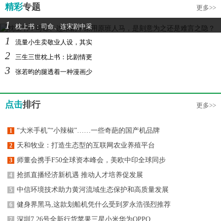
精彩
专题
更多>>
1
枕上书：司命、连宋剧中采
1
流量小生卖敬业人设，其实
2
三生三世枕上书：比剧情更
3
张若昀的腿透着一种漫画少
点击
排行
更多>>
“大米手机”“小辣椒”……一些奇葩的国产机品牌
1
天和牧业：打造生态型的互联网农业养殖平台
2
师董会携手F50全球资本峰会，美欧中印全球同步
3
抢抓直播经济新机遇 推动人才培养促发展
4
中信环境技术助力黄河流域生态保护和高质量发展
5
健身界黑马,这款划船机凭什么受到罗永浩强烈推荐
6
深圳7.26号全新行货苹果三星小米华为OPPO
7