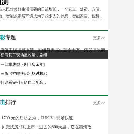
预测
着人民对美好生活需要的日益增长，一个安全、舒适、方便、
动、智能的家居环境成为了很多人的梦想，智能家居、智慧...
彩
专题
更多>>
横店复工现场显冷清，剧组
一部非典型正剧《庆余年》
三版《神雕侠侣》杨过救耶
何冰看完别人给自己配音，
击
排行
更多>>
1799 元的后起之秀，ZUK Z1 现场快速
贝壳找房成功上市：过去的800天里，它在惠州改