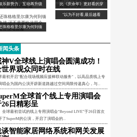
娱乐新势力、互动再升级
比《庆余年》更好看的穿
"以为不好看,最后越看
还珠格格里尔康为何到缅
新闻头条
威神V全球线上演唱会圆满成功！
全世界观众同时在线
界最初开启“配合现场视频应援棒联动服务”，以高品质线上专
演唱会为国内公演开辟新道路越过空间局限传递真心，与...
SuperM全球首个线上专用演唱会
于26日精彩呈
球最初尝试的线上专用演唱会“Beyond LIVE”于26日首次
开了SuperM的公演，开启了演唱会的...
浅谈智能家居网络系统和网关发展