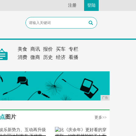
注册
登陆
美食
商讯
报价
买车
专栏
消费
微商
历史
经济
看播
广告
点
图片
更多>>