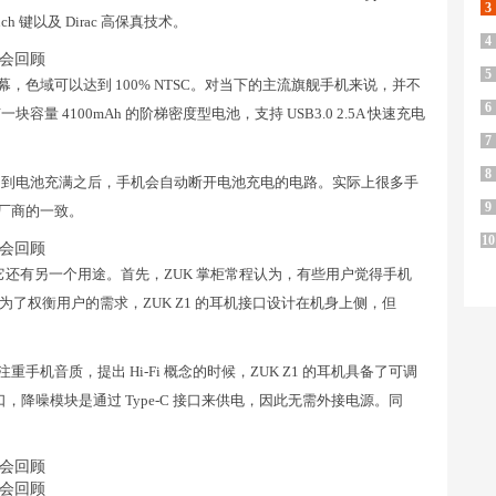
3
h 键以及 Dirac 高保真技术。
4
5
P 的屏幕，色域可以达到 100% NTSC。对当下的主流旗舰手机来说，并不
6
容量 4100mAh 的阶梯密度型电池，支持 USB3.0 2.5A 快速充电
7
8
统检测到电池充满之后，手机会自动断开电池充电的电路。实际上很多手
9
机厂商的一致。
10
之外，它还有另一个用途。首先，ZUK 掌柜常程认为，有些用户觉得手机
了权衡用户的需求，ZUK Z1 的耳机接口设计在机身上侧，但
重手机音质，提出 Hi-Fi 概念的时候，ZUK Z1 的耳机具备了可调
口，降噪模块是通过 Type-C 接口来供电，因此无需外接电源。同