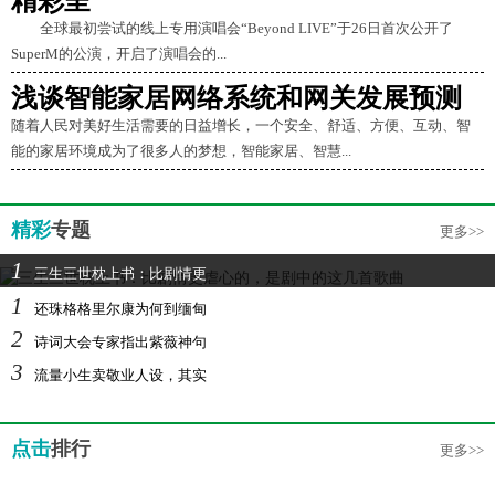
精彩呈
全球最初尝试的线上专用演唱会“Beyond LIVE”于26日首次公开了
SuperM的公演，开启了演唱会的...
浅谈智能家居网络系统和网关发展预测
随着人民对美好生活需要的日益增长，一个安全、舒适、方便、互动、智
能的家居环境成为了很多人的梦想，智能家居、智慧...
精彩
专题
更多>>
1
三生三世枕上书：比剧情更
1
还珠格格里尔康为何到缅甸
2
诗词大会专家指出紫薇神句
3
流量小生卖敬业人设，其实
点击
排行
更多>>