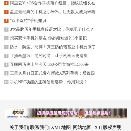
阿里云YunOS合作手机落户纽曼，指纹按钮长在
1
盘点最经典的手机之小米2s，让无数人成为米粉
2
“双卡双待”手机知识
3
3大品牌历年手机宣传语对比，你发现了什么？
4
想买双卡手机的朋友 你必须知道的3个常识
5
防水、防尘、防摔！真三防的诺基亚手机要来了
6
〔插画壁纸〕简约时尚，让手机画面更清爽
7
互联网历史上的今天|360公司宣布推出360杀
8
三星10月11日正式发布新款A系列手机：后置四
9
手机NFC功能的正确使用姿势，你用对没？
10
关于我们
联系我们
XML地图
网站地图
TXT
版权声明
|
|
|
|