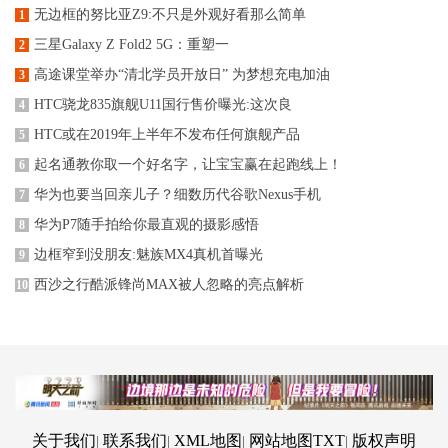
无边框的努比亚Z9:不只是外观好看那么简单
1
三星Galaxy Z Fold2 5G：重塑一
2
高途课堂举办“清北学员开放日” 为梦想充电加油
3
HTC骁龙835旗舰U11国行售价曝光:这次良
4
HTC或在2019年上半年不发布任何旗舰产品
5
起名通教你取一个好名字，让宝宝赢在起跑线上！
6
华为也要当回亲儿子？细数历代谷歌Nexus手机
7
华为P7随手拍给你最直观的摄影感悟
8
边框窄到没朋友:魅族MX4真机首曝光
9
西沙之行酷派锋尚MAX被人忽略的亮点解析
10
关于我们
联系我们
XML地图
网站地图
TXT
版权声明
|
|
|
|