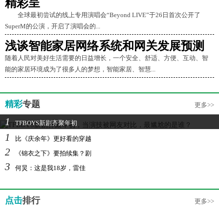
精彩呈
全球最初尝试的线上专用演唱会“Beyond LIVE”于26日首次公开了
SuperM的公演，开启了演唱会的...
浅谈智能家居网络系统和网关发展预测
随着人民对美好生活需要的日益增长，一个安全、舒适、方便、互动、智
能的家居环境成为了很多人的梦想，智能家居、智慧...
精彩
专题
更多>>
1
TFBOYS新剧齐聚年初
1
比《庆余年》更好看的穿越
2
《锦衣之下》要拍续集？剧
3
何炅：这是我18岁，雷佳
点击
排行
更多>>