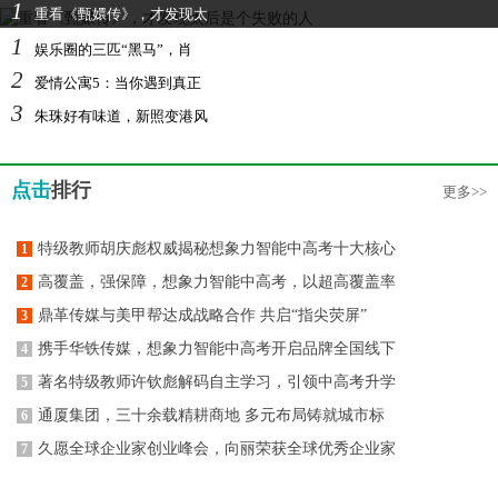
1
重看《甄嬛传》，才发现太
1
娱乐圈的三匹“黑马”，肖
2
爱情公寓5：当你遇到真正
3
朱珠好有味道，新照变港风
点击
排行
更多>>
特级教师胡庆彪权威揭秘想象力智能中高考十大核心
1
高覆盖，强保障，想象力智能中高考，以超高覆盖率
2
鼎革传媒与美甲帮达成战略合作 共启“指尖荧屏”
3
携手华铁传媒，想象力智能中高考开启品牌全国线下
4
著名特级教师许钦彪解码自主学习，引领中高考升学
5
通厦集团，三十余载精耕商地 多元布局铸就城市标
6
久愿全球企业家创业峰会，向丽荣获全球优秀企业家
7