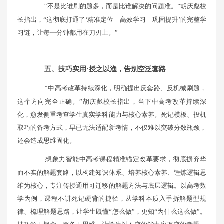
“不是比谁刷的题多，而是比谁解决的问题准。”胡庆彪校
长指出，“这彻底打通了‘精准定位—高效学习—巩固提升’的完整学
习链，让每一分钟都用在刀刃上。”
五、技巧实用·授之以渔，告别空泛套路
“中高考改革持续深化，明确提出反套路、反机械刷题，
这个方向完全正确。”胡庆彪校长指出，当下中高考改革持续深
化，愈发侧重考查学生真实学科能力与核心素养。死记模板、投机
取巧的备考方式，早已无法适配新考情，不仅难以突破分数瓶颈，
还会造成思维固化。
想象力智能中高考课程精准锚定改革要求，彻底摒弃华
而不实的解题套路，以构建知识体系、培养核心素养、锤炼逻辑思
维为核心，专注传授通用可迁移的解题方法与底层逻辑。以高考数
学为例，课程不讲死记硬背的捷径，从学科本质入手拆解题型规
律、梳理解题思路，让学生既懂“怎么做”，更知“为什么这么做”。