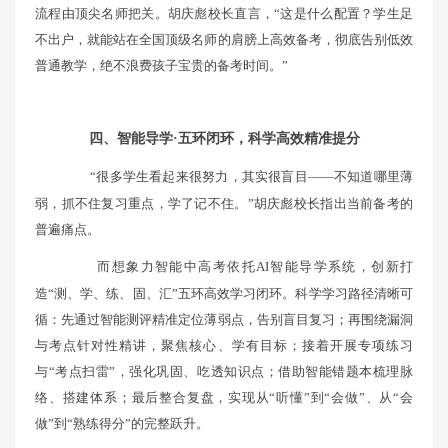
流程由顶尖名师把关。胡庆彪校长直言，“这是什么配置？学生足
不出户，就能站在全国顶级名师的肩膀上高效备考，彻底告别低效
普通教学，绝不浪费孩子宝贵的备考时间。”
四、智能导学·五环闭环，科学高效精准提分
“很多学生看起来很努力，其实很盲目——不知道哪里薄
弱，抓不住复习重点，学了记不住。”胡庆彪校长指出当前备考的
普遍痛点。
而想象力智能中高考依托AI智能导学系统，创新打
造“测、学、练、固、汇”五环高效学习闭环。科学学习路径清晰可
循：先通过智能测评精准定位薄弱点，告别盲目复习；再围绕漏洞
与考点针对性精讲，聚焦核心、学有目标；接着开展专项练习
与“考点扫雷”，强化巩固、吃透知识点；借助智能错题本梳理脉
络、搭建体系；最后整合复盘，实现从“听懂”到“会做”、从“会
做”到“熟练得分”的完整跃升。