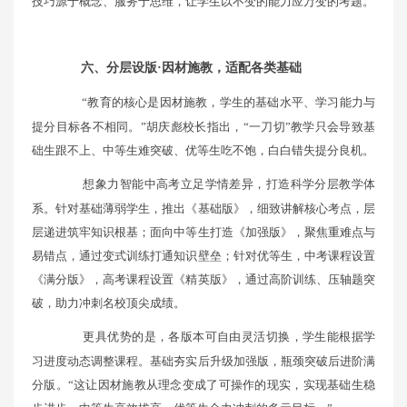
技巧源于概念、服务于思维，让学生以不变的能力应万变的考题。
六、分层设版·因材施教，适配各类基础
“教育的核心是因材施教，学生的基础水平、学习能力与
提分目标各不相同。”胡庆彪校长指出，“一刀切”教学只会导致基
础生跟不上、中等生难突破、优等生吃不饱，白白错失提分良机。
想象力智能中高考立足学情差异，打造科学分层教学体
系。针对基础薄弱学生，推出《基础版》，细致讲解核心考点，层
层递进筑牢知识根基；面向中等生打造《加强版》，聚焦重难点与
易错点，通过变式训练打通知识壁垒；针对优等生，中考课程设置
《满分版》，高考课程设置《精英版》，通过高阶训练、压轴题突
破，助力冲刺名校顶尖成绩。
更具优势的是，各版本可自由灵活切换，学生能根据学
习进度动态调整课程。基础夯实后升级加强版，瓶颈突破后进阶满
分版。“这让因材施教从理念变成了可操作的现实，实现基础生稳