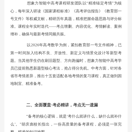
想象力智能中高考课程研发团队以“精准锚定考情”为核
心，每年深入研读《国家课程标准》《高考评估报告》《教育部一
号文件》等权威文献，精研历年真题，精准把握命题思路与评分标
准。课程全年实时迭代——考点增删、内容优化、考情解读、案例
增补，确保与最新考情同频共振。
以2026年高考数学为例，紧扣教育部一号文件精神，已
第一时间加入结构不良、开放性、新定义与情景化设计等新型考
题。当其他学生仍在刷旧题型、方向跑偏时，想象力智能中高考学
员已提前熟悉新题型核心考法，抢占得分先机。中考方面，针对各
省市考情差异，推出十五套适配各地考情的复习课程，真正做到因
地制宜、精准备考。
二、全面覆盖·考必精讲，考点无一遗漏
“备考的核心逻辑，就是‘考什么就讲什么，缺什么就补什
么’。”胡庆彪校长指出，一份高质量的备考课程，必须是一张完
整、精准的知识地图。