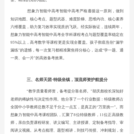
想象力智能中高考智能中高考严格遵循这一原则，做到
知识地图、核心考点、题型武器、难度阶梯、思维内功、核心素养
六维覆盖，助力复习效率实现质的飞跃。经实际验证，连续两年，
想象力智能中高考智能中高考全学科课程考点与题型覆盖率稳定在
95%以上，高考数学等课程更是实现全覆盖。孩子彻底告别“漏学
漏练”的遗憾，每一次复习都精准聚焦得分核心，达成“学一题、通
一类、会一片”的高效备考效果。
三、名师天团·特级坐镇，顶流师资护航提分
“教学质量看师资，备考提分靠名师。”胡庆彪校长深知好
老师的稀缺性与决定性作用。他分享了一个行业数据：特级教师占
全国中小学教师总数不足千分之一点五，是真正的“万里挑一”。而
想象力智能中高考课程团队，汇聚了8位特级教师，11位正高级教
师，亲自负责课程研发、讲义编写、主讲授课、定制备考指导、审
阅讲义视频。从考点梳理、题型精讲，到技巧传授、冲刺规划，全