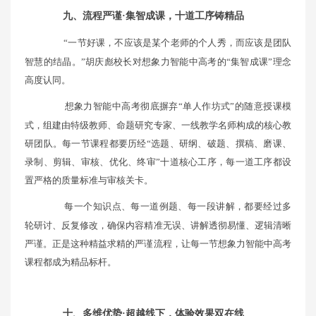
九、流程严谨·集智成课，十道工序铸精品
“一节好课，不应该是某个老师的个人秀，而应该是团队
智慧的结晶。”胡庆彪校长对想象力智能中高考的“集智成课”理念
高度认同。
想象力智能中高考彻底摒弃“单人作坊式”的随意授课模
式，组建由特级教师、命题研究专家、一线教学名师构成的核心教
研团队。每一节课程都要历经“选题、研纲、破题、撰稿、磨课、
录制、剪辑、审核、优化、终审”十道核心工序，每一道工序都设
置严格的质量标准与审核关卡。
每一个知识点、每一道例题、每一段讲解，都要经过多
轮研讨、反复修改，确保内容精准无误、讲解透彻易懂、逻辑清晰
严谨。正是这种精益求精的严谨流程，让每一节想象力智能中高考
课程都成为精品标杆。
十、多维优势·超越线下，体验效果双在线