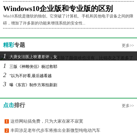
Windows10企业版和专业版的区别
Win10系统是微软的独创。它突破了计算机、手机和其他电子设备之间的障
碍，增加了许多新的功能来增强系统的安全性...
精彩
专题
更多>>
1
大唐女法医上映遭差评，女
1
三版《神雕侠侣》杨过救耶
2
"以为不好看,最后越看越
3
曝《东宫》制作方筹拍新剧
点击
排行
更多>>
这些网站搞免费，只为大家在家不寂寞
1
丰田涉足老年代步车将推出全新微型纯电动汽车
2