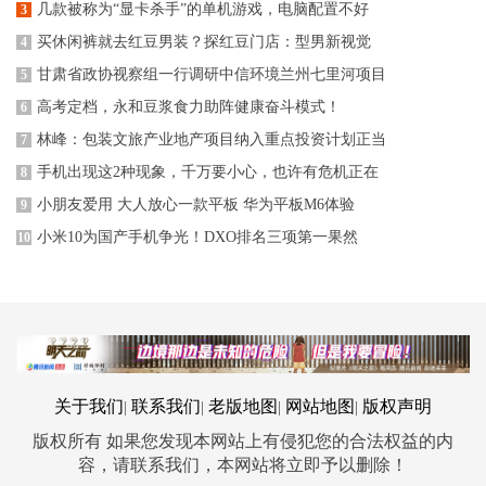
几款被称为“显卡杀手”的单机游戏，电脑配置不好
3
买休闲裤就去红豆男装？探红豆门店：型男新视觉
4
甘肃省政协视察组一行调研中信环境兰州七里河项目
5
高考定档，永和豆浆食力助阵健康奋斗模式！
6
林峰：包装文旅产业地产项目纳入重点投资计划正当
7
手机出现这2种现象，千万要小心，也许有危机正在
8
小朋友爱用 大人放心一款平板 华为平板M6体验
9
小米10为国产手机争光！DXO排名三项第一果然
10
关于我们
联系我们
老版地图
网站地图
版权声明
|
|
|
|
版权所有 如果您发现本网站上有侵犯您的合法权益的内
容，请联系我们，本网站将立即予以删除！