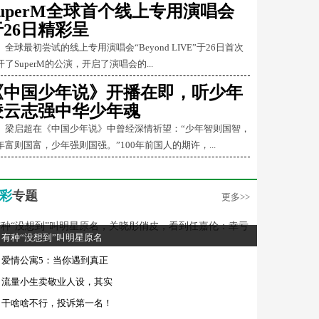
SuperM全球首个线上专用演唱会
于26日精彩呈
球最初尝试的线上专用演唱会“Beyond LIVE”于26日首次
开了SuperM的公演，开启了演唱会的...
《中国少年说》开播在即，听少年
凌云志强中华少年魂
启超在《中国少年说》中曾经深情祈望：“少年智则国智，
年富则国富，少年强则国强。”100年前国人的期许，...
彩
专题
更多>>
有种“没想到”叫明星原名
爱情公寓5：当你遇到真正
流量小生卖敬业人设，其实
干啥啥不行，投诉第一名！