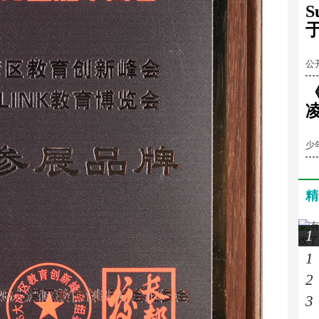
全
公
梁
少
精
1
1
2
3