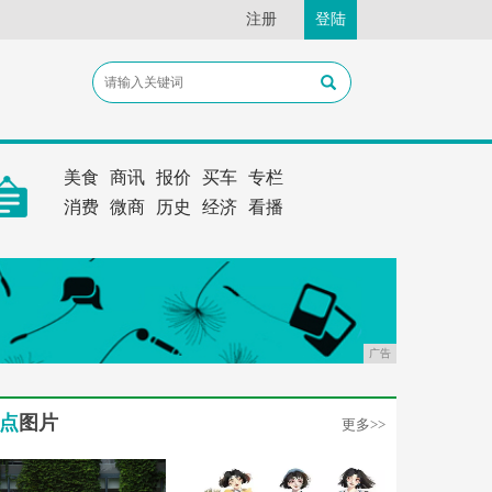
注册
登陆
美食
商讯
报价
买车
专栏
消费
微商
历史
经济
看播
广告
点
图片
更多>>