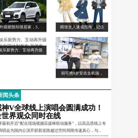
外观硬朗却很居家，5、
精致女人速成指南，记住
娱乐新势力、互动再升级
胡可携9岁安吉走机场，
新闻头条
威神V全球线上演唱会圆满成功！
全世界观众同时在线
界最初开启“配合现场视频应援棒联动服务”，以高品质线上专
演唱会为国内公演开辟新道路越过空间局限传递真心，与...