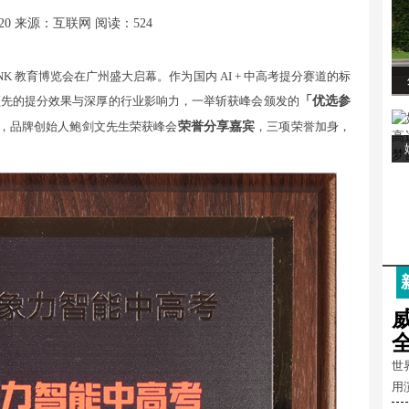
20
来源：互联网
阅读：524
LINK 教育博览会在广州盛大启幕。作为国内 AI + 中高考提分赛道的标
领先的提分效果与深厚的行业影响力，一举斩获峰会颁发的
「优选参
，品牌创始人鲍剑文先生荣获峰会
荣誉分享嘉宾
，三项荣誉加身，
世
用